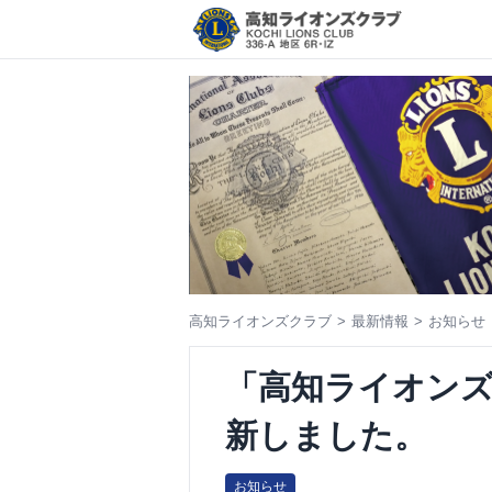
コ
ン
テ
ン
ツ
へ
ス
キ
ッ
プ
高知ライオンズクラブ
最新情報
お知らせ
「高知ライオンズ
新しました。
お知らせ