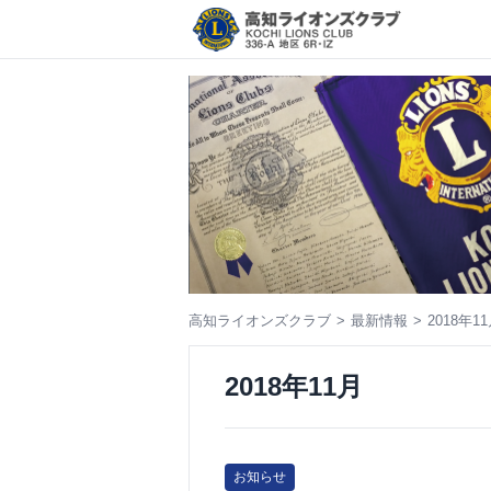
コ
ン
テ
ン
ツ
へ
ス
キ
ッ
プ
高知ライオンズクラブ
最新情報
2018年1
2018年11月
お知らせ