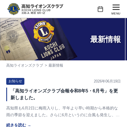
コ
ン
MENU
テ
行事予定
ン
ツ
最新情報
クラブの紹介
へ
ス
会長あいさつ
キ
高知ライオンズクラブ
最新情報
活動紹介
ッ
プ
会員紹介
2026年06月19日
お知らせ
「高知ライオンズクラブ会報令和8年5・6月号」を更
新しました。
高知県も6月2日に梅雨入りし、平年より早い時期から本格的な
雨の季節を迎えました。さらに6月というのに台風も発生し、近
年の気候変動を実感させられる出来事になりまし…
続きを読む →