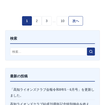
投
1
2
3
…
10
次へ
稿
検索
の
ペ
検
索
ー
ジ
最新の投稿
送
「高知ライオンズクラブ会報令和8年5・6月号」を更新し
り
ました。
高知ライオンズクラブ結成70周年記念特別例会を終え