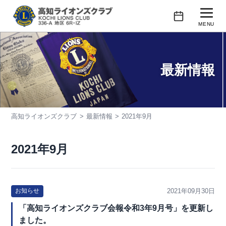
コ
ン
MENU
テ
行事予定
ン
ツ
最新情報
クラブの紹介
へ
ス
会長あいさつ
キ
高知ライオンズクラブ
最新情報
2021年9月
活動紹介
ッ
プ
会員紹介
2021年9月
2021年09月30日
お知らせ
「高知ライオンズクラブ会報令和3年9月号」を更新し
ました。