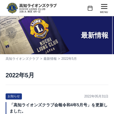
コ
ン
MENU
テ
行事予定
ン
ツ
最新情報
クラブの紹介
へ
ス
会長あいさつ
キ
高知ライオンズクラブ
最新情報
2022年5月
活動紹介
ッ
プ
会員紹介
2022年5月
2022年05月31日
お知らせ
「高知ライオンズクラブ会報令和4年5月号」を更新し
ました。