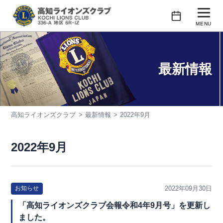
コ
ン
MENU
テ
行事予定
ン
ツ
最新情報
クラブの紹介
へ
ス
会長あいさつ
キ
高知ライオンズクラブ
最新情報
2022年9月
活動紹介
ッ
プ
会員紹介
2022年9月
2022年09月30日
お知らせ
「高知ライオンズクラブ会報令和4年9月号」を更新し
ました。