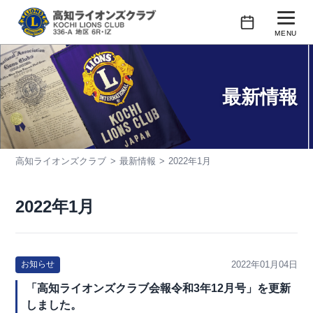
コ
ン
MENU
テ
行事予定
ン
ツ
最新情報
クラブの紹介
へ
ス
会長あいさつ
キ
高知ライオンズクラブ
最新情報
2022年1月
活動紹介
ッ
プ
会員紹介
2022年1月
2022年01月04日
お知らせ
「高知ライオンズクラブ会報令和3年12月号」を更新
しました。