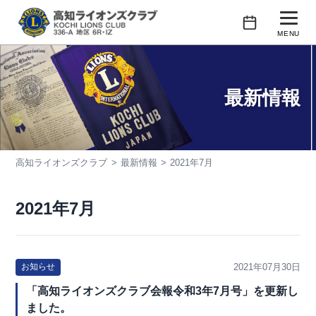
コ
ン
MENU
テ
行事予定
ン
ツ
最新情報
クラブの紹介
へ
ス
会長あいさつ
キ
高知ライオンズクラブ
最新情報
2021年7月
活動紹介
ッ
プ
会員紹介
2021年7月
2021年07月30日
お知らせ
「高知ライオンズクラブ会報令和3年7月号」を更新し
ました。