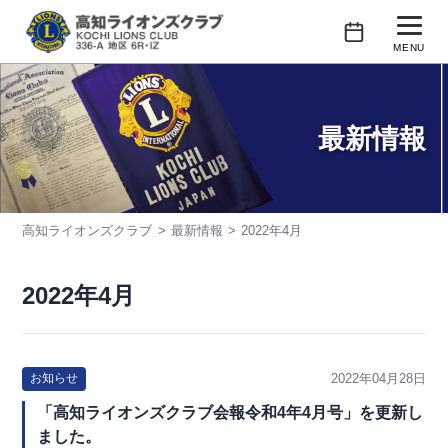
コ
ン
MENU
テ
行事予定
ン
ツ
最新情報
クラブの紹介
へ
ス
会長あいさつ
キ
高知ライオンズクラブ
最新情報
2022年4月
活動紹介
ッ
プ
会員紹介
2022年4月
2022年04月28日
お知らせ
「高知ライオンズクラブ会報令和4年4月号」を更新し
ました。