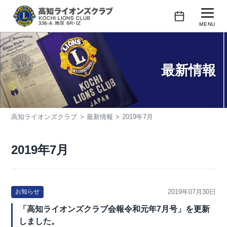
コ
ン
MENU
テ
行事予定
ン
ツ
最新情報
クラブの紹介
へ
ス
会長あいさつ
キ
高知ライオンズクラブ
最新情報
2019年7月
活動紹介
ッ
プ
会員紹介
2019年7月
2019年07月30日
お知らせ
「高知ライオンズクラブ会報令和元年7月号」を更新
しました。